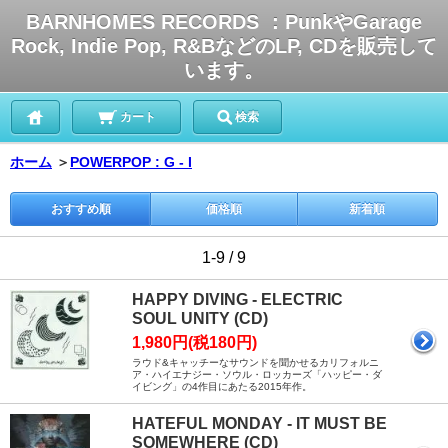
BARNHOMES RECORDS ：PunkやGarage
Rock, Indie Pop, R&BなどのLP, CDを販売して
います。
カート
検索
ホーム
＞
POWERPOP : G - I
おすすめ順
価格順
新着順
1-9 / 9
HAPPY DIVING - ELECTRIC
SOUL UNITY (CD)
1,980円(税180円)
ラウド&キャッチーなサウンドを聞かせるカリフォルニ
ア・ハイエナジー・ソウル・ロッカーズ「ハッピー・ダ
イビング」の4作目にあたる2015年作。
HATEFUL MONDAY - IT MUST BE
SOMEWHERE (CD)