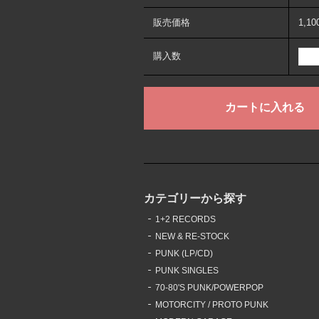
販売価格
1,1
購入数
カテゴリーから探す
1+2 RECORDS
NEW & RE-STOCK
PUNK (LP/CD)
PUNK SINGLES
70-80'S PUNK/POWERPOP
MOTORCITY / PROTO PUNK