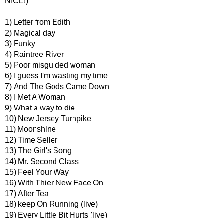
NICE!)
1) Letter from Edith
2) Magical day
3) Funky
4) Raintree River
5) Poor misguided woman
6) I guess I'm wasting my time
7) And The Gods Came Down
8) I Met A Woman
9) What a way to die
10) New Jersey Turnpike
11) Moonshine
12) Time Seller
13) The Girl's Song
14) Mr. Second Class
15) Feel Your Way
16) With Thier New Face On
17) After Tea
18) keep On Running (live)
19) Every Little Bit Hurts (live)