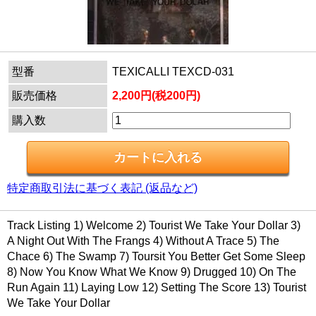
型番
TEXICALLI TEXCD-031
販売価格
2,200円(税200円)
購入数
特定商取引法に基づく表記 (返品など)
Track Listing 1) Welcome 2) Tourist We Take Your Dollar 3)
A Night Out With The Frangs 4) Without A Trace 5) The
Chace 6) The Swamp 7) Toursit You Better Get Some Sleep
8) Now You Know What We Know 9) Drugged 10) On The
Run Again 11) Laying Low 12) Setting The Score 13) Tourist
We Take Your Dollar