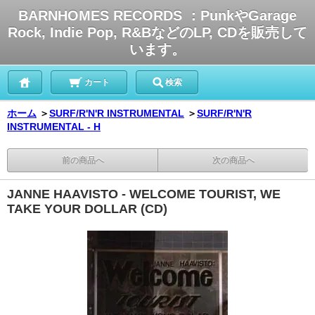
BARNHOMES RECORDS ：PunkやGarage
Rock, Indie Pop, R&BなどのLP, CDを販売して
います。
カート
検索
ホーム
＞
SURF/R'N'R INSTRUMENTAL
＞
SURF/R'N'R
INSTRUMENTAL - H
前の商品へ
次の商品へ
JANNE HAAVISTO - WELCOME TOURIST, WE
TAKE YOUR DOLLAR (CD)